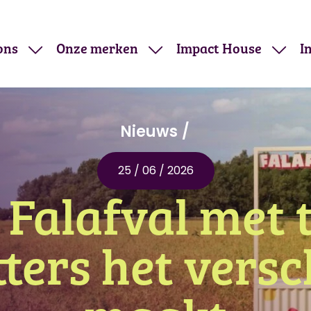
ons
Onze merken
Impact House
I
Nieuws
25 / 06 / 2026
 Falafval met 
tters het versc