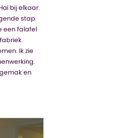
i bij elkaar.
lgende stap.
 een falafel
fabriek
men. Ik zie
menwerking.
, gemak en