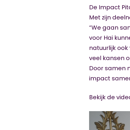
De Impact Pit
Met zijn deel
“We gaan sam
voor Hai kunn
natuurlijk ook
veel kansen 
Door samen me
impact same
Bekijk de vid
Videospeler