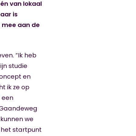
én van lokaal
aar is
ij mee aan de
even. “Ik heb
jn studie
concept en
 ik ze op
n een
s. Gaandeweg
, kunnen we
het startpunt