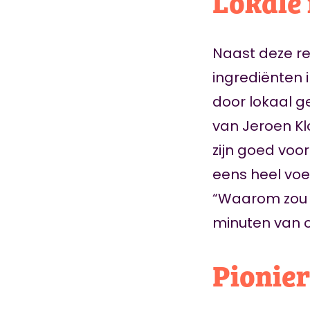
Lokale
Naast deze re
ingrediënten in
door lokaal g
van Jeroen Kl
zijn goed voo
eens heel voed
“Waarom zou je
minuten van o
Pionie