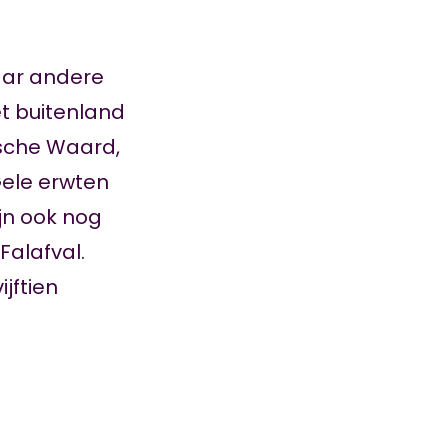
aar andere
het buitenland
ksche Waard,
Gele erwten
jn ook nog
Falafval.
jftien