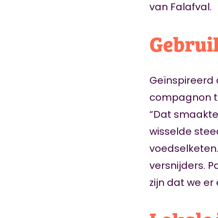
van Falafval.
Gebrui
Geïnspireerd 
compagnon te
“Dat smaakte 
wisselde ste
voedselketen.
versnijders. P
zijn dat we e