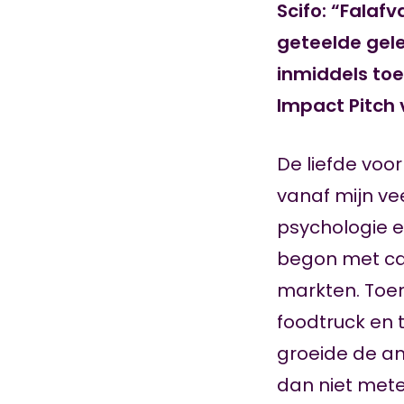
Scifo: “Falaf
geteelde gele 
inmiddels toe
Impact Pitch 
De liefde voor
vanaf mijn ve
psychologie e
begon met ca
markten. Toen
foodtruck en
groeide de am
dan niet mete