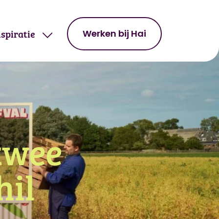
nspiratie
Werken bij Hai
twee
hil