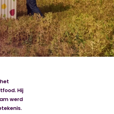
 het
food. Hij
naam werd
etekenis.