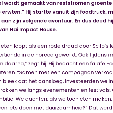
val wordt gemaakt van reststromen groente 
erwten.” Hij startte vanuit zijn foodtruck, m
 aan zijn volgende avontuur. En dus deed h
van Hai Impact House.
 eten loopt als een rode draad door Scifo’s l
ertiende in de horeca gewerkt. Ook tijdens mi
n daarna,” zegt hij. Hij bedacht een falafel-
teren. “Samen met een compagnon verkocht
 bleek dat het aansloeg, investeerden we i
 trokken we langs evenementen en festival
bitie. We dachten: als we toch eten maken
en iets doen met duurzaamheid?” Dat werd 