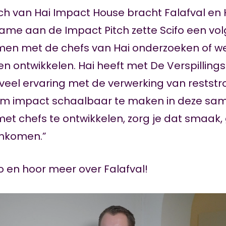
ch van Hai Impact House bracht Falafval en Ha
name aan de Impact Pitch zette Scifo een vo
en met de chefs van Hai onderzoeken of we
en ontwikkelen. Hai heeft met De Verspillings
 veel ervaring met de verwerking van reststro
om impact schaalbaar te maken in deze sa
t chefs te ontwikkelen, zorg je dat smaak
nkomen.”
eo en hoor meer over Falafval!