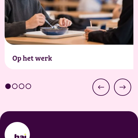
Op het werk
Van lunch tot late meeting: wij zorgen dat
energie, smaak en werkplezier de hele
dag meedoen.