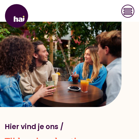
Hier vind je ons
Onze merken
Impact House
Inspiratie
Werken bij Hai
Hier vind je ons