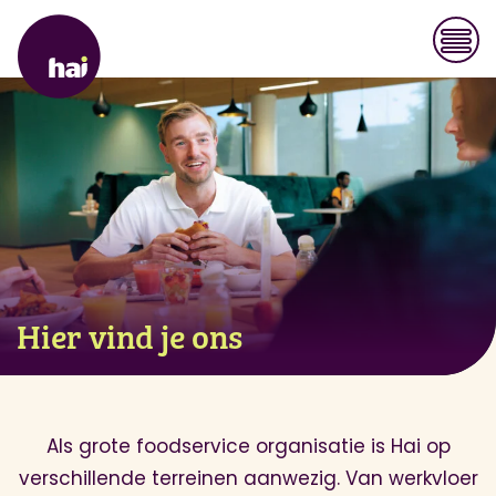
Hier vind je ons
Onze merken
Impact House
Inspiratie
Hier vind je ons
Werken bij Hai
Als grote foodservice organisatie is Hai op
verschillende terreinen aanwezig. Van werkvloer